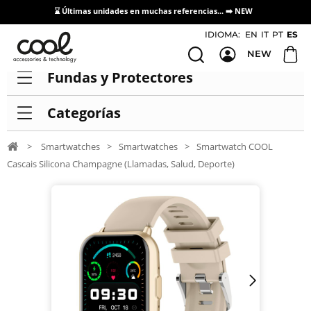
⌛ Últimas unidades en muchas referencias... ➡️
NEW
Acceso / Registro Distribuidores
IDIOMA:
EN
IT
PT
ES
NEW
Fundas y Protectores
Categorías
>
Smartwatches
>
Smartwatches
>
Smartwatch COOL
Cascais Silicona Champagne (Llamadas, Salud, Deporte)