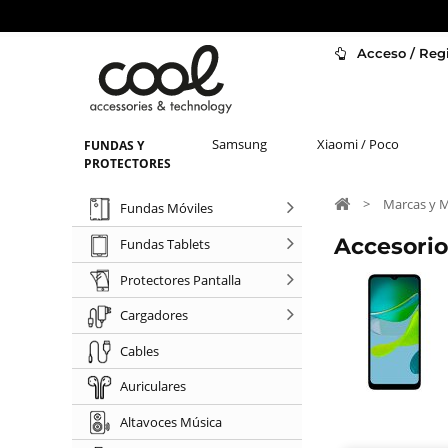
Acceso / Regi
Samsung
Xiaomi / Poco
FUNDAS Y
PROTECTORES
>
Marcas y 
Fundas Móviles
Accesori
Fundas Tablets
Protectores Pantalla
Cargadores
Cables
Auriculares
Altavoces Música