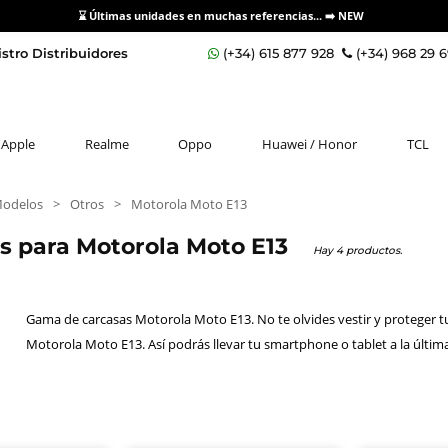
⌛ Últimas unidades en muchas referencias... ➡️
NEW
stro Distribuidores
(+34) 615 877 928
(+34) 968 29 
Apple
Realme
Oppo
Huawei / Honor
TCL
Modelos
>
Otros
>
Motorola Moto E13
os para Motorola Moto E13
Hay 4 productos.
Gama de carcasas Motorola Moto E13. No te olvides vestir y proteger tu
Motorola Moto E13. Así podrás llevar tu smartphone o tablet a la últim