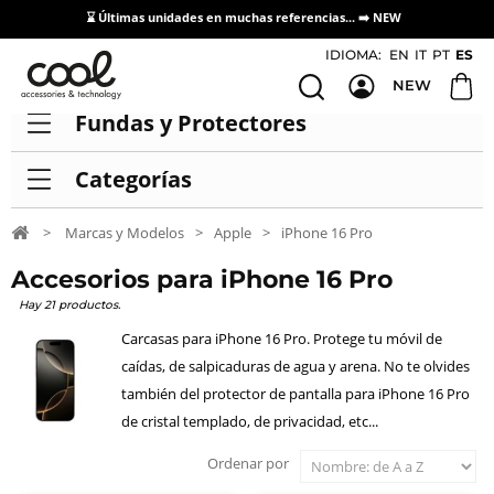
⌛ Últimas unidades en muchas referencias... ➡️
NEW
Acceso / Registro Distribuidores
IDIOMA:
EN
IT
PT
ES
NEW
Fundas y Protectores
Categorías
>
Marcas y Modelos
>
Apple
>
iPhone 16 Pro
Accesorios para iPhone 16 Pro
Hay 21 productos.
Carcasas para iPhone 16 Pro. Protege tu móvil de
caídas, de salpicaduras de agua y arena. No te olvides
también del protector de pantalla para iPhone 16 Pro
de cristal templado, de privacidad, etc...
Ordenar por