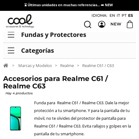
⌛ Últimas unidades en muchas referencias... ➡️
NEW
Acceso / Registro Distribuidores
IDIOMA:
EN
IT
PT
ES
NEW
Fundas y Protectores
Categorías
>
Marcas y Modelos
>
Realme
>
Realme C61 / C63
Accesorios para Realme C61 /
Realme C63
Hay 4 productos.
Funda para Realme C61 / Realme C63. Dale la mejor
protección a tu smartphone. Y para la pantalla de tu
móvil, no te olvides del protector de pantalla para
Realme C61 / Realme C63. Evita rallajos y golpes en la
pantalla de tu smartphone.