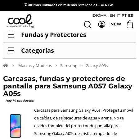
⌛ Últimas unidades en muchas referencias... ➡️
NEW
Acceso / Registro Distribuidores
IDIOMA:
EN
IT
PT
ES
NEW
Fundas y Protectores
Categorías
>
Marcas y Modelos
>
Samsung
>
Galaxy A05s
Carcasas, fundas y protectores de
pantalla para Samsung A057 Galaxy
A05s
Hay 14 productos.
Carcasas para Samsung Galaxy A05s. Protege tu móvil
de caídas, de salpicaduras de agua y arena. No te
olvides también del protector de pantalla para
Samsung Galaxy A05s de cristal templado, de