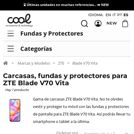
⌛ Últimas unidades en muchas referencias... ➡️
NEW
Acceso / Registro Distribuidores
IDIOMA:
EN
IT
PT
ES
NEW
Fundas y Protectores
Categorías
>
Marcas y Modelos
>
ZTE
>
Blade V70 Vita
Carcasas, fundas y protectores para
ZTE Blade V70 Vita
Hay 1 producto.
Gama de carcasas ZTE Blade V70 Vita. No te olvides
vestir y proteger tu móvil con las fundas y protectores
de pantalla para ZTE Blade V70 Vita. Así podrás llevar tu
smartphone o tablet a la última.
Ordenar por