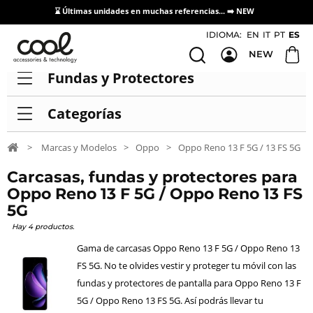
⌛ Últimas unidades en muchas referencias... ➡️
NEW
Acceso / Registro Distribuidores
IDIOMA:
EN
IT
PT
ES
NEW
Fundas y Protectores
Categorías
>
Marcas y Modelos
>
Oppo
>
Oppo Reno 13 F 5G / 13 FS 5G
Carcasas, fundas y protectores para
Oppo Reno 13 F 5G / Oppo Reno 13 FS
5G
Hay 4 productos.
Gama de carcasas Oppo Reno 13 F 5G / Oppo Reno 13
FS 5G. No te olvides vestir y proteger tu móvil con las
fundas y protectores de pantalla para Oppo Reno 13 F
5G / Oppo Reno 13 FS 5G. Así podrás llevar tu