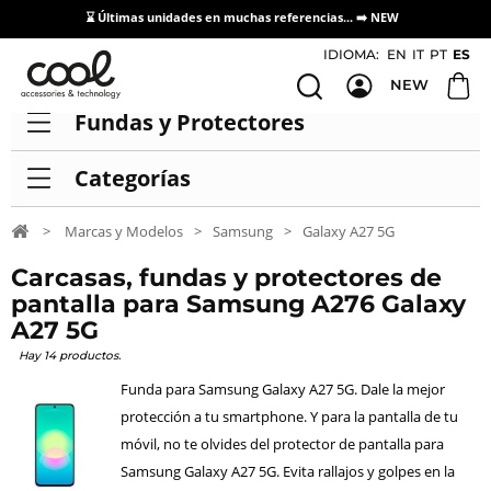
⌛ Últimas unidades en muchas referencias... ➡️
NEW
Acceso / Registro Distribuidores
IDIOMA:
EN
IT
PT
ES
NEW
Fundas y Protectores
Categorías
>
Marcas y Modelos
>
Samsung
>
Galaxy A27 5G
Carcasas, fundas y protectores de
pantalla para Samsung A276 Galaxy
A27 5G
Hay 14 productos.
Funda para Samsung Galaxy A27 5G. Dale la mejor
protección a tu smartphone. Y para la pantalla de tu
móvil, no te olvides del protector de pantalla para
Samsung Galaxy A27 5G. Evita rallajos y golpes en la