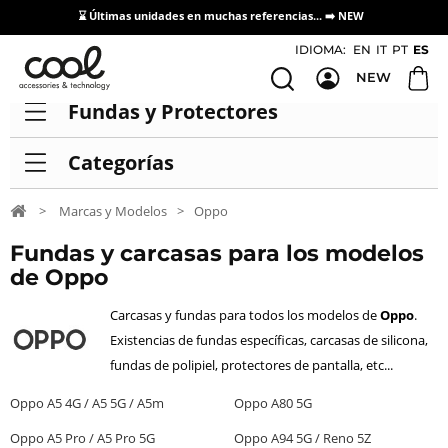
⌛ Últimas unidades en muchas referencias... ➡️
NEW
Acceso / Registro Distribuidores
IDIOMA:
EN
IT
PT
ES
NEW
Fundas y Protectores
Categorías
>
Marcas y Modelos
>
Oppo
Fundas y carcasas para los modelos
de Oppo
Carcasas y fundas para todos los modelos de
Oppo
.
Existencias de fundas específicas, carcasas de silicona,
fundas de polipiel, protectores de pantalla, etc...
Oppo A5 4G / A5 5G / A5m
Oppo A80 5G
Oppo A5 Pro / A5 Pro 5G
Oppo A94 5G / Reno 5Z