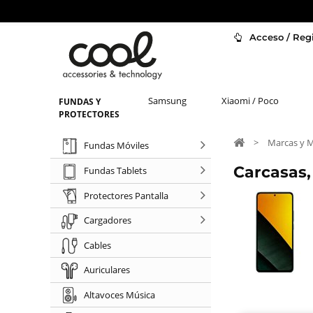
Acceso / Regi
Samsung
Xiaomi / Poco
FUNDAS Y
PROTECTORES
>
Marcas y 
Fundas Móviles
Carcasas,
Fundas Tablets
Protectores Pantalla
Cargadores
Cables
Auriculares
Altavoces Música