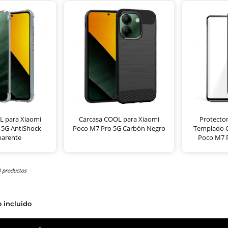
L para Xiaomi
Carcasa COOL para Xiaomi
Protector
 5G AntiShock
Poco M7 Pro 5G Carbón Negro
Templado 
parente
Poco M7 P
3 productos
o incluido