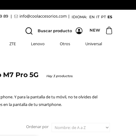
69 89
|
|
IDIOMA:
EN
IT
PT
ES
NEW
Buscar producto
ZTE
Lenovo
Otros
Universal
co M7 Pro 5G
Hay 3 productos.
hone. Y para la pantalla de tu móvil, no te olvides del
es en la pantalla de tu smartphone.
Ordenar por