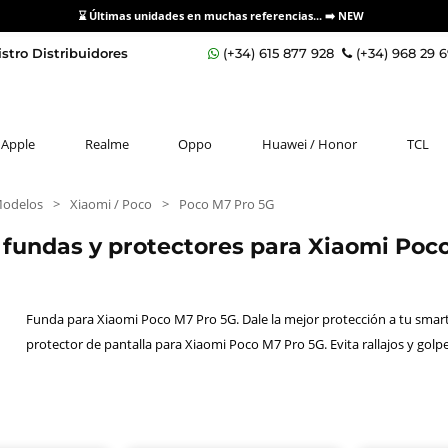
⌛ Últimas unidades en muchas referencias... ➡️
NEW
stro Distribuidores
(+34) 615 877 928
(+34) 968 29 
Apple
Realme
Oppo
Huawei / Honor
TCL
Modelos
>
Xiaomi / Poco
>
Poco M7 Pro 5G
 fundas y protectores para Xiaomi Po
Funda para Xiaomi Poco M7 Pro 5G. Dale la mejor protección a tu smartp
protector de pantalla para Xiaomi Poco M7 Pro 5G. Evita rallajos y golp