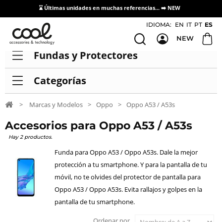
⌛ Últimas unidades en muchas referencias... ➡️
NEW
Acceso / Registro Distribuidores
IDIOMA:
EN
IT
PT
ES
NEW
Fundas y Protectores
Categorías
>
Marcas y Modelos
>
Oppo
>
Oppo A53 / A53s
Accesorios para Oppo A53 / A53s
Hay 2 productos.
Funda para Oppo A53 / Oppo A53s. Dale la mejor
protección a tu smartphone. Y para la pantalla de tu
móvil, no te olvides del protector de pantalla para
Oppo A53 / Oppo A53s. Evita rallajos y golpes en la
pantalla de tu smartphone.
Ordenar por