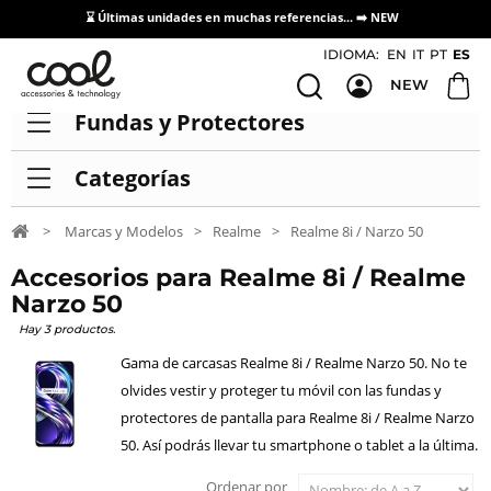
⌛ Últimas unidades en muchas referencias... ➡️
NEW
Acceso / Registro Distribuidores
IDIOMA:
EN
IT
PT
ES
NEW
Fundas y Protectores
Categorías
>
Marcas y Modelos
>
Realme
>
Realme 8i / Narzo 50
Accesorios para Realme 8i / Realme
Narzo 50
Hay 3 productos.
Gama de carcasas Realme 8i / Realme Narzo 50. No te
olvides vestir y proteger tu móvil con las fundas y
protectores de pantalla para Realme 8i / Realme Narzo
50. Así podrás llevar tu smartphone o tablet a la última.
Ordenar por