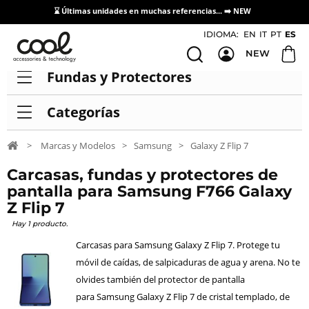
⌛ Últimas unidades en muchas referencias... ➡️
NEW
Acceso / Registro Distribuidores
IDIOMA:
EN
IT
PT
ES
NEW
Fundas y Protectores
Categorías
>
Marcas y Modelos
>
Samsung
>
Galaxy Z Flip 7
Carcasas, fundas y protectores de
pantalla para Samsung F766 Galaxy
Z Flip 7
Hay 1 producto.
Carcasas para Samsung Galaxy Z Flip 7. Protege tu
móvil de caídas, de salpicaduras de agua y arena. No te
olvides también del protector de pantalla
para Samsung Galaxy Z Flip 7 de cristal templado, de