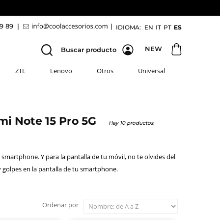
69 89
|
|
IDIOMA:
EN
IT
PT
ES
NEW
Buscar producto
ZTE
Lenovo
Otros
Universal
dmi Note 15 Pro 5G
Hay 10 productos.
smartphone. Y para la pantalla de tu móvil, no te olvides del
y golpes en la pantalla de tu smartphone.
Ordenar por