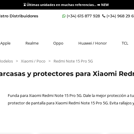
⌛ Últimas unidades en muchas referencias... ➡️
NEW
stro Distribuidores
(+34) 615 877 928
(+34) 968 29 
Apple
Realme
Oppo
Huawei / Honor
TCL
Modelos
>
Xiaomi / Poco
>
Redmi Note 15 Pro 5G
arcasas y protectores para Xiaomi Re
Funda para Xiaomi Redmi Note 15 Pro 5G. Dale la mejor protección a tu 
protector de pantalla para Xiaomi Redmi Note 15 Pro 5G. Evita rallajos 