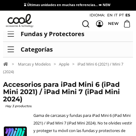
⌛ Últimas unidades en muchas referencias... ➡️
NEW
Acceso / Registro Distribuidores
IDIOMA:
EN
IT
PT
ES
NEW
Fundas y Protectores
Categorías
>
Marcas y Modelos
>
Apple
>
iPad Mini 6 (2021) / Mini 7
(2024)
Accesorios para iPad Mini 6 (iPad
Mini 2021) / iPad Mini 7 (iPad Mini
2024)
Hay 3 productos.
Gama de carcasas y fundas para iPad Mini 6 (iPad Mini
2021) / iPad Mini 7 (iPad Mini 2024). No te olvides vestir
y proteger tu móvil con las fundas y protectores de