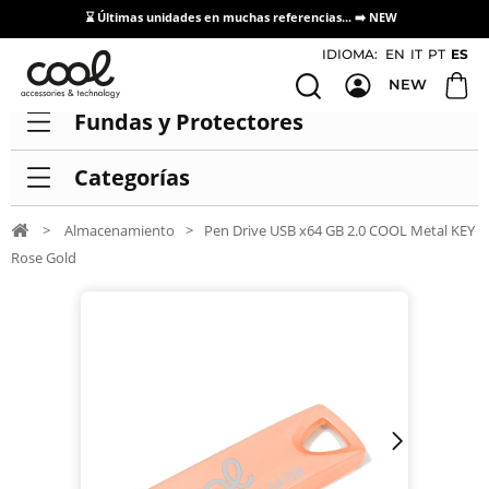
⌛ Últimas unidades en muchas referencias... ➡️
NEW
Acceso / Registro Distribuidores
IDIOMA:
EN
IT
PT
ES
NEW
Fundas y Protectores
Categorías
>
Almacenamiento
>
Pen Drive USB x64 GB 2.0 COOL Metal KEY
Rose Gold