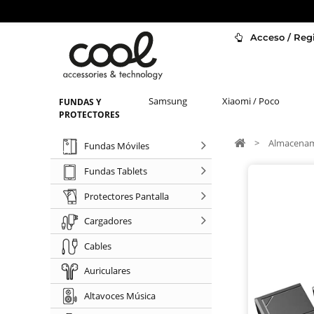
Acceso / Regi
Samsung
Xiaomi / Poco
FUNDAS Y
PROTECTORES
>
Almacenam
Fundas Móviles
Fundas Tablets
Protectores Pantalla
Cargadores
Cables
Auriculares
Altavoces Música