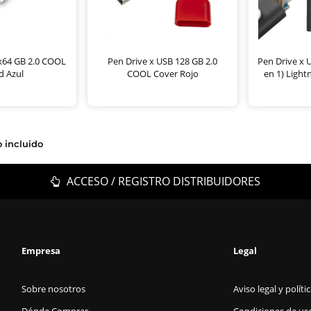
x64 GB 2.0 COOL
Pen Drive x USB 128 GB 2.0
Pen Drive x 
d Azul
COOL Cover Rojo
en 1) Light
o incluido
ACCESO / REGISTRO DISTRIBUIDORES
Empresa
Legal
Sobre nosotros
Aviso legal y políti
Dónde Comprar
Condiciones de us