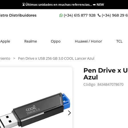
⌛ Últimas unidades en muchas referencias... ➡️
NEW
stro Distribuidores
(+34) 615 877 928
(+34) 968 29 
Apple
Realme
Oppo
Huawei / Honor
TCL
iento
>
Pen Drive x USB 256 GB 3.0 COOL Lancer Azul
Pen Drive x 
Azul
Código
8434847078670