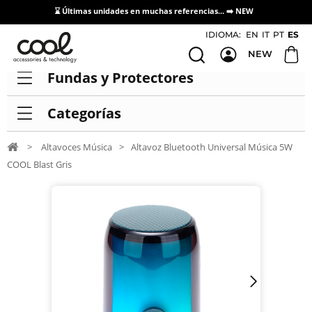
⌛ Últimas unidades en muchas referencias... ➡️
NEW
Acceso / Registro Distribuidores
IDIOMA:
EN
IT
PT
ES
NEW
Fundas y Protectores
Categorías
>
Altavoces Música
>
Altavoz Bluetooth Universal Música 5W
COOL Blast Gris