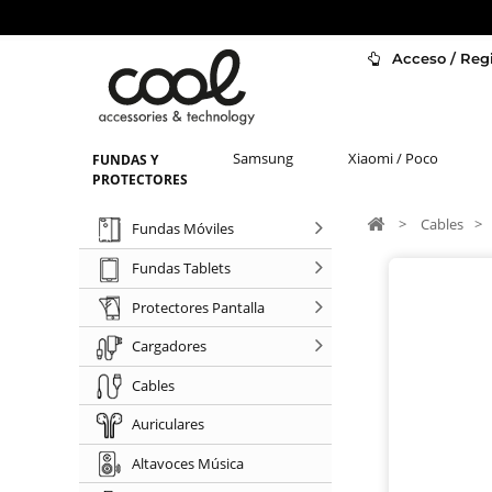
Acceso / Regi
Samsung
Xiaomi / Poco
FUNDAS Y
PROTECTORES
>
Cables
>
Fundas Móviles
Fundas Tablets
Protectores Pantalla
Cargadores
Cables
Auriculares
Altavoces Música