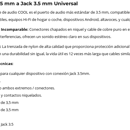
.5 mm a Jack 3.5 mm Universal
e de audio COOL es el puerto de audio más estándar de 3.5 mm, compatible c
les, equipos Hi-Fi de hogar o coche, dispositivos Android, altavoces, y cual
o Incomparable:
Conectores chapados en niquel y cable de cobre puro en el 
nterferencias, ofrecen un sonido estéreo claro en sus dispositivos.
:
La trenzada de nylon de alta calidad que proporciona protección adicional 
 una durabilidad sin igual, la vida útil es 12 veces más larga que cables simi
écnicas:
para cualquier dispositivo con conexión Jack 3.5mm.
.
 ambos extremos / conectores.
y contactos niquelados.
 de 3,5 mm
 de 3,5 mm
 Jack 3.5