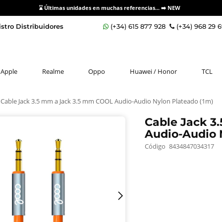
⌛ Últimas unidades en muchas referencias... ➡️
NEW
stro Distribuidores
(+34) 615 877 928
(+34) 968 29 
Apple
Realme
Oppo
Huawei / Honor
TCL
Cable Jack 3.5 mm a Jack 3.5 mm COOL Audio-Audio Nylon Plateado (1m)
Cable Jack 3
Audio-Audio 
Código
8434847034317