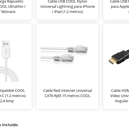
arga Repuesto
Cable USB COOL Nylon
Cable USB
OL Ultrathin /
Universal Lightning para iPhone
para Apple
 / Mónaco
/ iPad (1.2 metros)
mpatible COOL
Cable Red Internet Universal
Cable HDM
-C (1.2 metros)
CAT6 RJ45 15 metros COOL
Video Univ
 2.4 Amp
Angular
o incluido