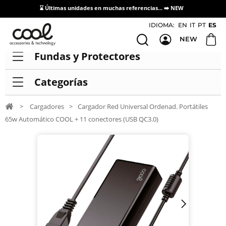
⌛ Últimas unidades en muchas referencias... ➡️
NEW
Acceso / Registro Distribuidores
IDIOMA:
EN
IT
PT
ES
NEW
Fundas y Protectores
Categorías
>
Cargadores
>
Cargador Red Universal Ordenad. Portátiles
65w Automático COOL + 11 conectores (USB QC3.0)