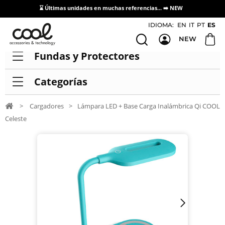
⌛ Últimas unidades en muchas referencias... ➡️
NEW
Acceso / Registro Distribuidores
IDIOMA:
EN
IT
PT
ES
NEW
Fundas y Protectores
Categorías
>
Cargadores
>
Lámpara LED + Base Carga Inalámbrica Qi COOL
Celeste