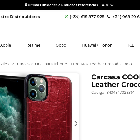
⌛ Últimas unidades en muchas referencias... ➡️
NEW
stro Distribuidores
(+34) 615 877 928
(+34) 968 29 
Apple
Realme
Oppo
Huawei / Honor
TCL
viles
>
Carcasa COOL para iPhone 11 Pro Max Leather Crocodile Rojo
Carcasa COOL
Leather Croco
Código
8434847028361