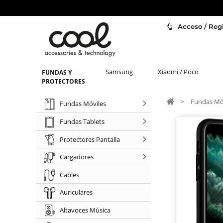
Acceso / Regi
Samsung
Xiaomi / Poco
FUNDAS Y
PROTECTORES
>
Fundas Mó
Fundas Móviles
Fundas Tablets
Protectores Pantalla
Cargadores
Cables
Auriculares
Altavoces Música