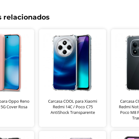
 relacionados
para Oppo Reno
Carcasa COOL para Xiaomi
Carcasa C
o 5G Cover Rosa
Redmi 14C / Poco C75
Redmi Note
AntiShock Transparente
Poco M8 P
Tra