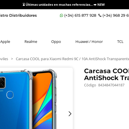
⌛ Últimas unidades en muchas referencias... ➡️
NEW
stro Distribuidores
(+34) 615 877 928
(+34) 968 29 
Apple
Realme
Oppo
Huawei / Honor
TCL
viles
>
Carcasa COOL para Xiaomi Redmi 9C / 10A AntiShock Transparent
Carcasa COOL
AntiShock Tr
Código
8434847044187