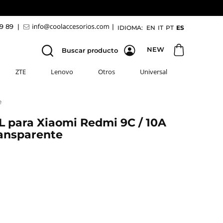
69 89
|
|
IDIOMA:
EN
IT
PT
ES
NEW
Buscar producto
ZTE
Lenovo
Otros
Universal
e
 para Xiaomi Redmi 9C / 10A
ansparente