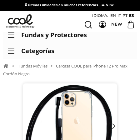
⌛ Últimas unidades en muchas referencias... ➡️
NEW
Acceso / Registro Distribuidores
IDIOMA:
EN
IT
PT
ES
NEW
Fundas y Protectores
Categorías
>
Fundas Móviles
>
Carcasa COOL para iPhone 12 Pro Max
Cordón Negro