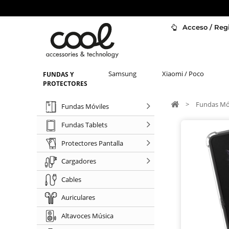
Acceso / Regi
Samsung
Xiaomi / Poco
FUNDAS Y
PROTECTORES
>
Fundas Mó
Fundas Móviles
Fundas Tablets
Protectores Pantalla
Cargadores
Cables
Auriculares
Altavoces Música