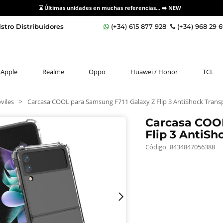
⌛ Últimas unidades en muchas referencias... ➡️
NEW
stro Distribuidores
(+34) 615 877 928
(+34) 968 29 
Apple
Realme
Oppo
Huawei / Honor
TCL
viles
>
Carcasa COOL para Samsung F711 Galaxy Z Flip 3 AntiShock Trans
Carcasa COOL
Flip 3 AntiS
Código
8434847056388