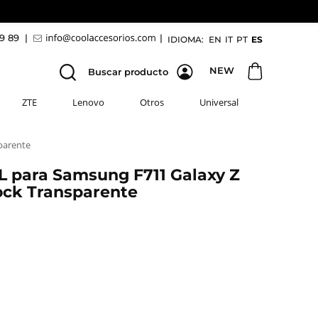
69 89
|
|
IDIOMA:
EN
IT
PT
ES
NEW
Buscar producto
ZTE
Lenovo
Otros
Universal
parente
 para Samsung F711 Galaxy Z
hock Transparente