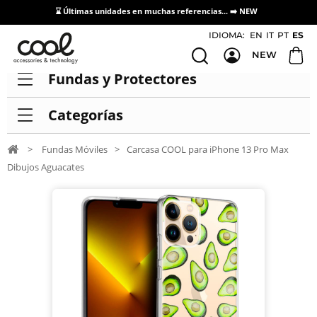
⌛ Últimas unidades en muchas referencias... ➡️
NEW
Acceso / Registro Distribuidores
IDIOMA:
EN
IT
PT
ES
NEW
Fundas y Protectores
Categorías
>
Fundas Móviles
>
Carcasa COOL para iPhone 13 Pro Max
Dibujos Aguacates