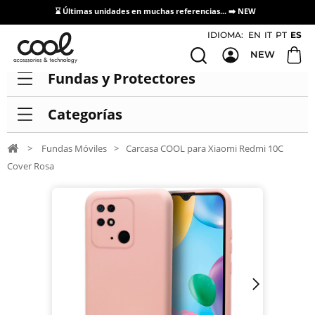
⌛ Últimas unidades en muchas referencias... ➡️
NEW
Acceso / Registro Distribuidores
IDIOMA:
EN
IT
PT
ES
NEW
Fundas y Protectores
Categorías
>
Fundas Móviles
>
Carcasa COOL para Xiaomi Redmi 10C
Cover Rosa