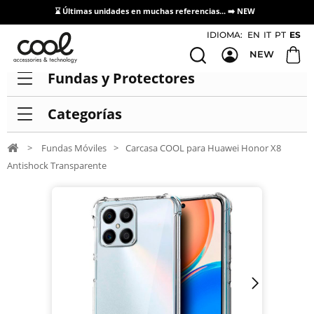
⌛ Últimas unidades en muchas referencias... ➡️
NEW
Acceso / Registro Distribuidores
IDIOMA:
EN
IT
PT
ES
NEW
Fundas y Protectores
Categorías
>
Fundas Móviles
>
Carcasa COOL para Huawei Honor X8
Antishock Transparente