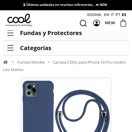
⌛ Últimas unidades en muchas referencias... ➡️
NEW
Acceso / Registro Distribuidores
IDIOMA:
EN
IT
PT
ES
NEW
Fundas y Protectores
Categorías
>
Fundas Móviles
>
Carcasa COOL para iPhone 14 Pro Cordón
Liso Marino