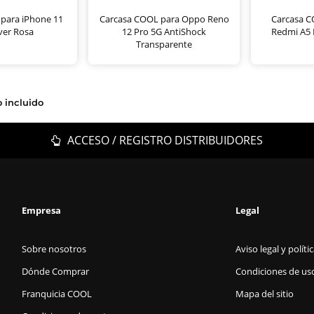
para iPhone 11
Carcasa COOL para Oppo Reno
Carcasa C
ver Rosa
12 Pro 5G AntiShock
Redmi A5 
Transparente
o incluido
ACCESO / REGISTRO DISTRIBUIDORES
Empresa
Legal
Sobre nosotros
Aviso legal y políti
Dónde Comprar
Condiciones de us
Franquicia COOL
Mapa del sitio