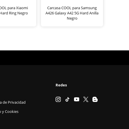
OOL para Xiaomi
Carcasa COOL para Samsung
Hard Ring Negro
A426 Galaxy A42 5G Hard Anilla
Negro
Redes
ca de Privacidad
o y Cookies