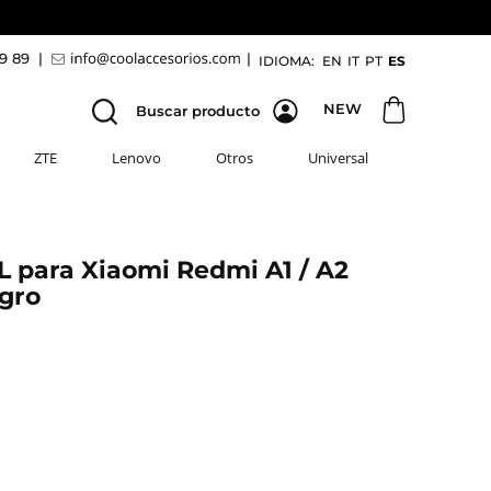
69 89
|
|
IDIOMA:
EN
IT
PT
ES
NEW
Buscar producto
ZTE
Lenovo
Otros
Universal
 para Xiaomi Redmi A1 / A2
gro