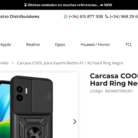
⌛ Últimas unidades en muchas referencias... ➡️
NEW
stro Distribuidores
(+34) 615 877 928
(+34) 968 29 
Apple
Realme
Oppo
Huawei / Honor
TCL
viles
>
Carcasa COOL para Xiaomi Redmi A1 / A2 Hard Ring Negro
Carcasa COOL
Hard Ring Ne
Código
8434847066301