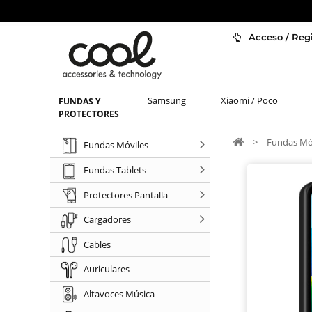
Acceso / Regi
Samsung
Xiaomi / Poco
FUNDAS Y
PROTECTORES
>
Fundas Mó
Fundas Móviles
Fundas Tablets
Protectores Pantalla
Cargadores
Cables
Auriculares
Altavoces Música