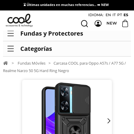
⌛ Últimas unidades en muchas referencias... ➡️
NEW
Acceso / Registro Distribuidores
IDIOMA:
EN
IT
PT
ES
NEW
Fundas y Protectores
Categorías
>
Fundas Móviles
>
Carcasa COOL para Oppo A57s / A77 5G /
Realme Narzo 50 5G Hard Ring Negro