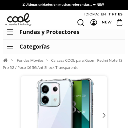
⌛ Últimas unidades en muchas referencias... ➡️
NEW
Acceso / Registro Distribuidores
IDIOMA:
EN
IT
PT
ES
NEW
Fundas y Protectores
Categorías
>
Fundas Móviles
>
Carcasa COOL para Xiaomi Redmi Note 13
Pro 5G / Poco X6 5G AntiShock Transparente