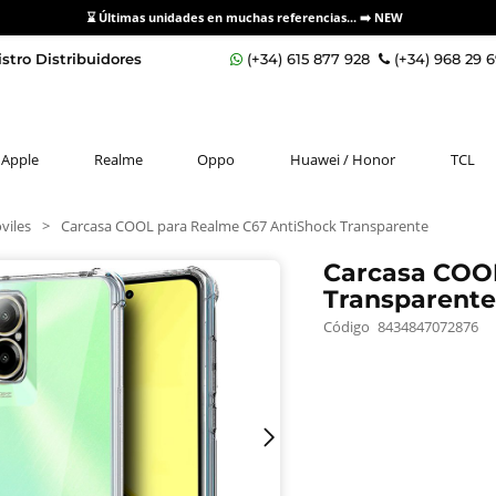
⌛ Últimas unidades en muchas referencias... ➡️
NEW
stro Distribuidores
(+34) 615 877 928
(+34) 968 29 
Apple
Realme
Oppo
Huawei / Honor
TCL
viles
>
Carcasa COOL para Realme C67 AntiShock Transparente
Carcasa COO
Transparent
Código
8434847072876