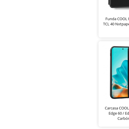
Funda COOL F
TCL 40 Nxtpape
Carcasa COOL
Edge 60 / E
Carbó