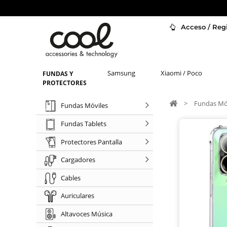
Acceso / Regi
Samsung
Xiaomi / Poco
FUNDAS Y
PROTECTORES
>
Fundas Mó
Fundas Móviles
Fundas Tablets
Protectores Pantalla
Cargadores
Cables
Auriculares
Altavoces Música