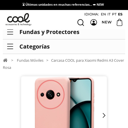
⌛ Últimas unidades en muchas referencias... ➡️
NEW
Acceso / Registro Distribuidores
IDIOMA:
EN
IT
PT
ES
NEW
Fundas y Protectores
Categorías
>
Fundas Móviles
>
Carcasa COOL para Xiaomi Redmi A3 Cover
Rosa