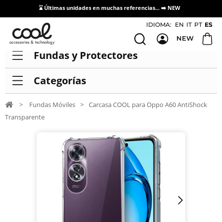
⌛ Últimas unidades en muchas referencias... ➡️
NEW
Acceso / Registro Distribuidores
IDIOMA:
EN
IT
PT
ES
NEW
Fundas y Protectores
Categorías
>
Fundas Móviles
>
Carcasa COOL para Oppo A60 AntiShock
Transparente