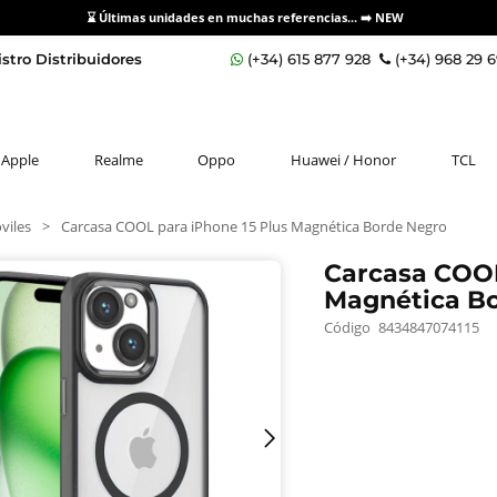
⌛ Últimas unidades en muchas referencias... ➡️
NEW
stro Distribuidores
(+34) 615 877 928
(+34) 968 29 
Apple
Realme
Oppo
Huawei / Honor
TCL
viles
>
Carcasa COOL para iPhone 15 Plus Magnética Borde Negro
Carcasa COOL
Magnética B
Código
8434847074115