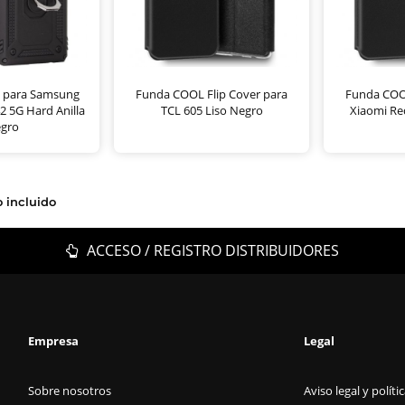
 para Samsung
Funda COOL Flip Cover para
Funda COOL
2 5G Hard Anilla
TCL 605 Liso Negro
Xiaomi Re
gro
o incluido
ACCESO / REGISTRO DISTRIBUIDORES
Empresa
Legal
Sobre nosotros
Aviso legal y políti