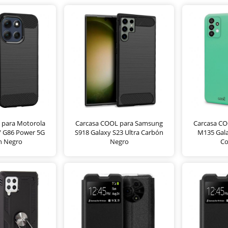
 para Motorola
Carcasa COOL para Samsung
Carcasa C
/ G86 Power 5G
S918 Galaxy S23 Ultra Carbón
M135 Gala
n Negro
Negro
Co