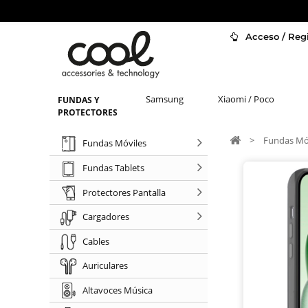
Acceso / Regi
Samsung
Xiaomi / Poco
FUNDAS Y
PROTECTORES
>
Fundas Mó
Fundas Móviles
Fundas Tablets
Protectores Pantalla
Cargadores
Cables
Auriculares
Altavoces Música