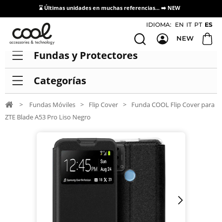
⌛ Últimas unidades en muchas referencias... ➡️
NEW
Acceso / Registro Distribuidores
IDIOMA:
EN
IT
PT
ES
NEW
Fundas y Protectores
Categorías
>
Fundas Móviles
>
Flip Cover
>
Funda COOL Flip Cover para
ZTE Blade A53 Pro Liso Negro