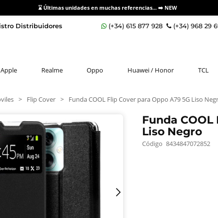
⌛ Últimas unidades en muchas referencias... ➡️
NEW
stro Distribuidores
(+34) 615 877 928
(+34) 968 29 
Apple
Realme
Oppo
Huawei / Honor
TCL
viles
>
Flip Cover
>
Funda COOL Flip Cover para Oppo A79 5G Liso Neg
Funda COOL F
Liso Negro
Código
8434847072852