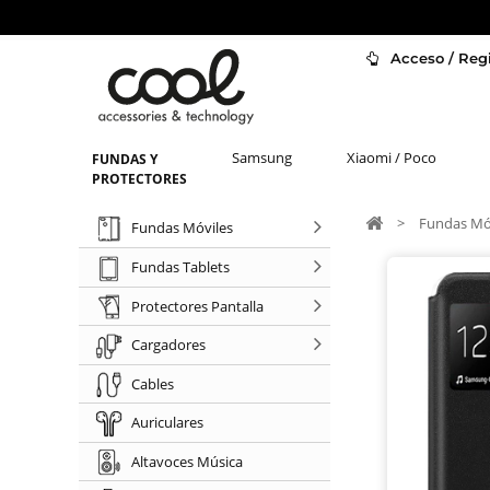
Acceso / Regi
Samsung
Xiaomi / Poco
FUNDAS Y
PROTECTORES
>
Fundas Mó
Fundas Móviles
Fundas Tablets
Protectores Pantalla
Cargadores
Cables
Auriculares
Altavoces Música