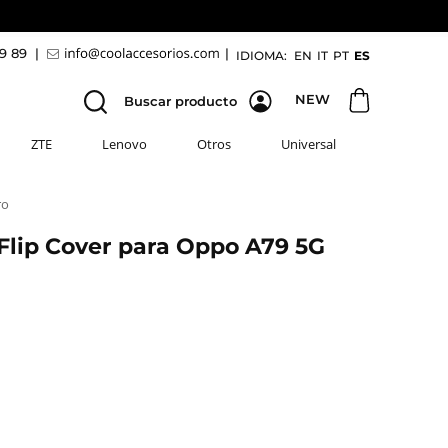
69 89
|
|
IDIOMA:
EN
IT
PT
ES
NEW
Buscar producto
ZTE
Lenovo
Otros
Universal
ro
lip Cover para Oppo A79 5G