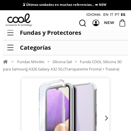
⌛ Últimas unidades en muchas referencias... ➡️
NEW
Acceso / Registro Distribuidores
IDIOMA:
EN
IT
PT
ES
NEW
Fundas y Protectores
Categorías
>
Fundas Móviles
>
Silicona Gel
>
Funda COOL Silicona 3D
para Samsung A326 Galaxy A32 5G (Transparente Frontal + Trasera)