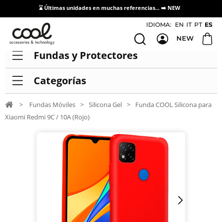
⌛ Últimas unidades en muchas referencias... ➡️
NEW
Acceso / Registro Distribuidores
IDIOMA:
EN
IT
PT
ES
NEW
Fundas y Protectores
Categorías
>
Fundas Móviles
>
Silicona Gel
>
Funda COOL Silicona para
Xiaomi Redmi 9C / 10A (Rojo)