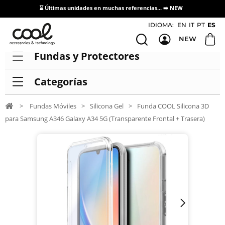
⌛ Últimas unidades en muchas referencias... ➡️
NEW
Acceso / Registro Distribuidores
IDIOMA:
EN
IT
PT
ES
NEW
Fundas y Protectores
Categorías
>
Fundas Móviles
>
Silicona Gel
>
Funda COOL Silicona 3D
para Samsung A346 Galaxy A34 5G (Transparente Frontal + Trasera)