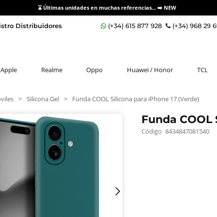
⌛ Últimas unidades en muchas referencias... ➡️
NEW
stro Distribuidores
(+34) 615 877 928
(+34) 968 29 
Apple
Realme
Oppo
Huawei / Honor
TCL
viles
>
Silicona Gel
>
Funda COOL Silicona para iPhone 17 (Verde)
Funda COOL S
Código
8434847081540