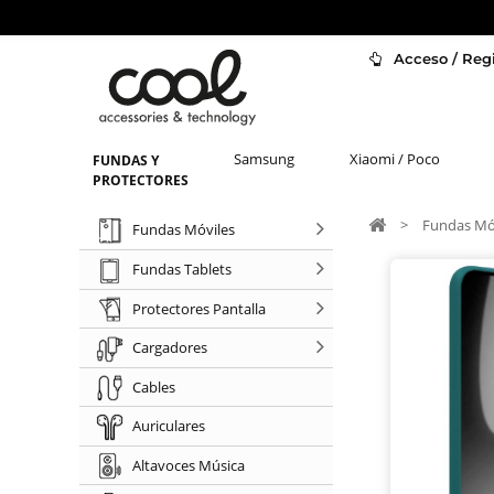
Acceso / Regi
Samsung
Xiaomi / Poco
FUNDAS Y
PROTECTORES
>
Fundas Mó
Fundas Móviles
Fundas Tablets
Protectores Pantalla
Cargadores
Cables
Auriculares
Altavoces Música