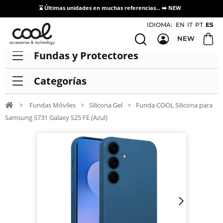
⌛ Últimas unidades en muchas referencias... ➡️
NEW
Acceso / Registro Distribuidores
IDIOMA:
EN
IT
PT
ES
NEW
Fundas y Protectores
Categorías
>
Fundas Móviles
>
Silicona Gel
>
Funda COOL Silicona para
Samsung S731 Galaxy S25 FE (Azul)