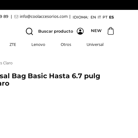
69 89
|
|
IDIOMA:
EN
IT
PT
ES
NEW
Buscar producto
ZTE
Lenovo
Otros
Universal
s Claro
sal Bag Basic Hasta 6.7 pulg
aro