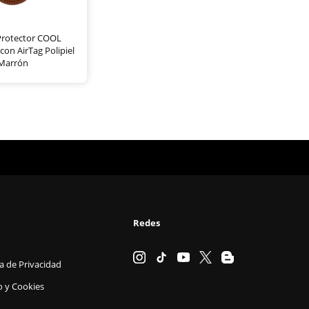
Protector COOL
on AirTag Polipiel
Marrón
Redes
ca de Privacidad
o y Cookies