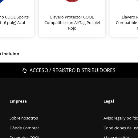
no COOL Sports
Llavero Protector COOL
Llavero 
 - 6 pulg) Azul
Compatible con AirTag Polipiel
Compatible c
Rojo
o incluido
ACCESO / REGISTRO DISTRIBUIDORES
Empresa
Legal
Sobre nosotros
Aviso legal y políti
Dónde Comprar
Condiciones de us
Franquicia COOL
Mapa del sitio