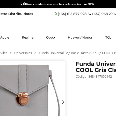
⌛ Últimas unidades en muchas referencias... ➡️
NEW
stro Distribuidores
(+34) 615 877 928
(+34) 968 29 
Apple
Realme
Oppo
Huawei / Honor
TCL
viles
>
Universales
>
Funda Universal Bag Basic Hasta 6.7 pulg COOL Gri
Funda Univer
COOL Gris Cl
Código
8434847056142