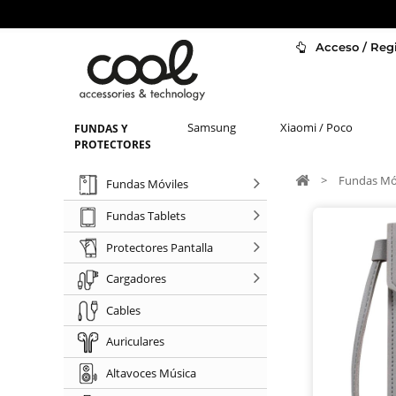
Acceso / Regi
Samsung
Xiaomi / Poco
FUNDAS Y
PROTECTORES
>
Fundas Mó
Fundas Móviles
Fundas Tablets
Protectores Pantalla
Cargadores
Cables
Auriculares
Altavoces Música