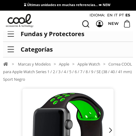
⌛ Últimas unidades en muchas referencias... ➡️
NEW
Acceso / Registro Distribuidores
IDIOMA:
EN
IT
PT
ES
NEW
Fundas y Protectores
Categorías
>
Marcas y Modelos
>
Apple
>
Apple Watch
>
Correa COOL
para Apple Watch Series 1 / 2 / 3 / 4 / 5 / 6 / 7 / 8 / 9 / SE (38 / 40 / 41 mm)
Sport Negro