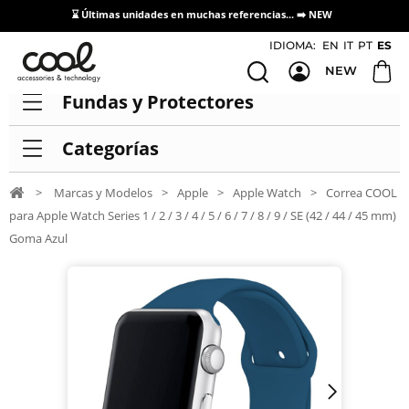
⌛ Últimas unidades en muchas referencias... ➡️
NEW
Acceso / Registro Distribuidores
IDIOMA:
EN
IT
PT
ES
NEW
Fundas y Protectores
Categorías
>
Marcas y Modelos
>
Apple
>
Apple Watch
>
Correa COOL
para Apple Watch Series 1 / 2 / 3 / 4 / 5 / 6 / 7 / 8 / 9 / SE (42 / 44 / 45 mm)
Goma Azul