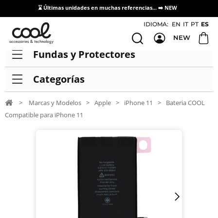
⌛ Últimas unidades en muchas referencias... ➡️
NEW
Acceso / Registro Distribuidores
IDIOMA:
EN
IT
PT
ES
NEW
Fundas y Protectores
Categorías
>
Marcas y Modelos
>
Apple
>
iPhone 11
>
Bateria COOL
Compatible para iPhone 11