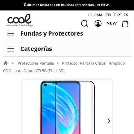
⌛ Últimas unidades en muchas referencias... ➡️
NEW
Acceso / Registro Distribuidores
IDIOMA:
EN
IT
PT
ES
NEW
Fundas y Protectores
Categorías
>
Protectores Pantalla
>
Protector Pantalla Cristal Templado
COOL para Oppo A73 5G (FULL 3D)