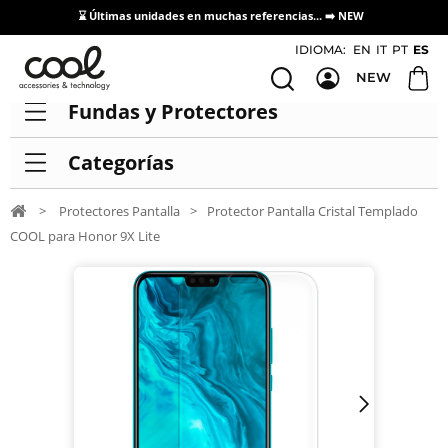
⌛ Últimas unidades en muchas referencias... ➡️
NEW
Acceso / Registro Distribuidores
IDIOMA:
EN
IT
PT
ES
NEW
Fundas y Protectores
Categorías
>
Protectores Pantalla
>
Protector Pantalla Cristal Templado
COOL para Honor 9X Lite