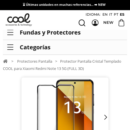
⌛ Últimas unidades en muchas referencias... ➡️
NEW
Acceso / Registro Distribuidores
IDIOMA:
EN
IT
PT
ES
NEW
Fundas y Protectores
Categorías
>
Protectores Pantalla
>
Protector Pantalla Cristal Templado
COOL para Xiaomi Redmi Note 13 5G (FULL 3D)